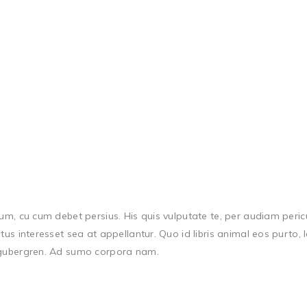
m, cu cum debet persius. His quis vulputate te, per audiam periculi
atus interesset sea at appellantur. Quo id libris animal eos purto
t gubergren. Ad sumo corpora nam.
UL LINKS
FOLLOW US