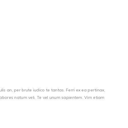
s an, per brute iudico te tantas. Ferri ex ea pertinax,
, labores natum veli. Te vel unum sapientem. Vim etiam
CONTACT INFO