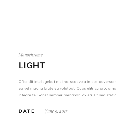
Monochrome
LIGHT
Offendit intellegebat mei no, scaevola in eos adversariu
ea vel magna brute eu volutpat. Quas elitr cu pro, orn
integre te. Sonet semper menandri vix ea. Ut sea ste
DATE
June 9, 2017
NAVIGATION
USEF